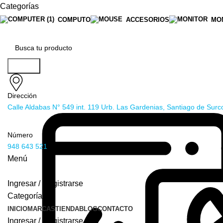
Categorías
COMPUTO
ACCESORIOS
MO
Buscar
Dirección
Calle Aldabas N° 549 int. 119 Urb. Las Gardenias, Santiago de Surc
Número
948 643 521
Menú
Ingresar / Registrarse
Categorías
INICIO
MARCAS
TIENDA
BLOG
CONTACTO
Ingresar / Registrarse