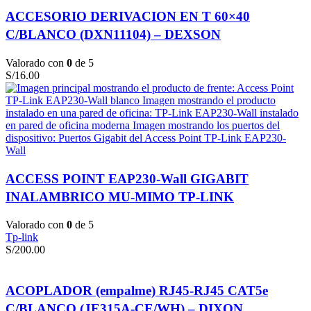
ACCESORIO DERIVACION EN T 60×40
C/BLANCO (DXN11104) – DEXSON
Valorado con
0
de 5
S/
16.00
ACCESS POINT EAP230-Wall GIGABIT
INALAMBRICO MU-MIMO TP-LINK
Valorado con
0
de 5
Tp-link
S/
200.00
ACOPLADOR (empalme) RJ45-RJ45 CAT5e
C/BLANCO (JE315A-CE/WH) – DIXON