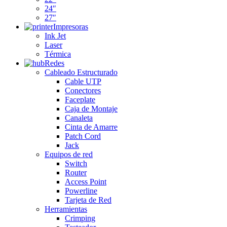
24″
27″
Impresoras
Ink Jet
Laser
Térmica
Redes
Cableado Estructurado
Cable UTP
Conectores
Faceplate
Caja de Montaje
Canaleta
Cinta de Amarre
Patch Cord
Jack
Equipos de red
Switch
Router
Access Point
Powerline
Tarjeta de Red
Herramientas
Crimping