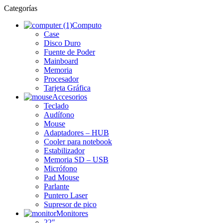
Categorías
Computo
Case
Disco Duro
Fuente de Poder
Mainboard
Memoria
Procesador
Tarjeta Gráfica
Accesorios
Teclado
Audífono
Mouse
Adaptadores – HUB
Cooler para notebook
Estabilizador
Memoria SD – USB
Micrófono
Pad Mouse
Parlante
Puntero Laser
Supresor de pico
Monitores
22″