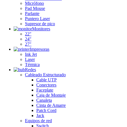
Micrófono
Pad Mouse
Parlante
Puntero Laser
Supresor de pico
Monitores
22″
24″
27″
Impresoras
Ink Jet
Laser
Térmica
Redes
Cableado Estructurado
Cable UTP
Conectores
Faceplate
Caja de Montaje
Canaleta
Cinta de Amarre
Patch Cord
Jack
Equipos de red
Switch