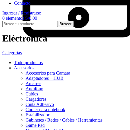
Contacto
Ingresar / Registrarse
0
elementos
S/
0.00
Buscar
Eléctronica
Categorías
Todo
productos
Accesorios
Accesorios para Camara
Adaptadores – HUB
Amarres
Audífono
Cables
Cargadores
Cinta Adhesivo
Cooler para notebook
Estabilizador
Gabinetes / Redes / Cables / Herramientas
Game Pad