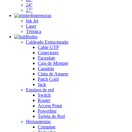
24″
27″
Impresoras
Ink Jet
Laser
Térmica
Redes
Cableado Estructurado
Cable UTP
Conectores
Faceplate
Caja de Montaje
Canaleta
Cinta de Amarre
Patch Cord
Jack
Equipos de red
Switch
Router
Access Point
Powerline
Tarjeta de Red
Herramientas
Crimping