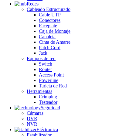
Redes
Cableado Estructurado
Cable UTP
Conectores
Faceplate
Caja de Montaje
Canaleta
Cinta de Amarre
Patch Cord
Jack
Equipos de red
Switch
Router
Access Point
Powerline
Tarjeta de Red
Herramientas
Crimping
Testeador
Seguridad
Cámaras
DVR
NVR
Eléctronica
Estabilizador