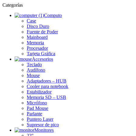
Categorías
Computo
Case
Disco Duro
Fuente de Poder
Mainboard
Memoria
Procesador
Tarjeta Gráfica
Accesorios
Teclado
Audífono
Mouse
Adaptadores – HUB
Cooler para notebook
Estabilizador
Memoria SD – USB
Micrófono
Pad Mouse
Parlante
Puntero Laser
Supresor de pico
Monitores
22″