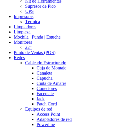
Kit de Herramientas
Supresor de Pico
UPS
Impresoras
Térmica
Limpiadores
Limpieza
Mochila | Funda | Estuche
Monitores
22"
Punto de Ventas (POS)
Redes
Cableado Estructurado
Caja de Montaje
Canaleta
Capucha
Cinta de Amarre
Conectores
Faceplate
Jack
Patch Cord
Equipos de red
Access Point
Adaptadores de red
Powerline