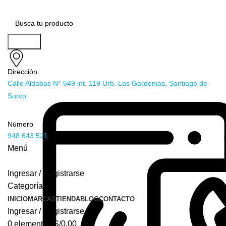
Buscar
Dirección
Calle Aldabas N° 549 int. 119 Urb. Las Gardenias, Santiago de
Surco
Número
948 643 521
Menú
Ingresar / Registrarse
Categorías
INICIO
MARCAS
TIENDA
BLOG
CONTACTO
Ingresar / Registrarse
0
elementos
S/
0.00