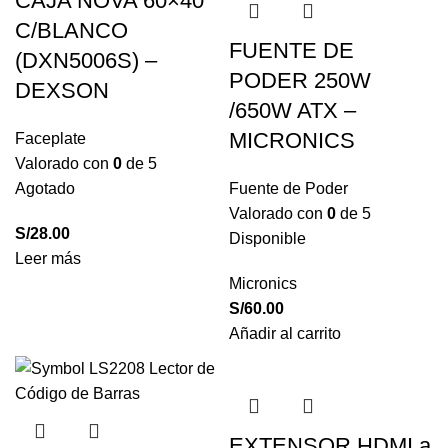
CAJA NOVA 60×40
C/BLANCO
FUENTE DE
(DXN5006S) –
PODER 250W
DEXSON
/650W ATX –
MICRONICS
Faceplate
Valorado con
0
de 5
Agotado
Fuente de Poder
Valorado con
0
de 5
S/
28.00
Disponible
Leer más
Micronics
S/
60.00
Añadir al carrito
EXTENSOR HDMI a