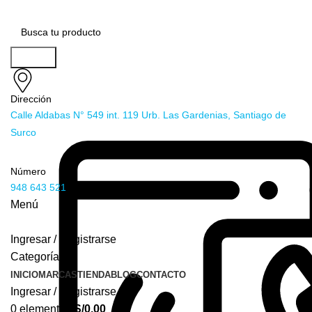
Buscar
Dirección
Calle Aldabas N° 549 int. 119 Urb. Las Gardenias, Santiago de
Surco
Número
948 643 521
Menú
Ingresar / Registrarse
Categorías
INICIO
MARCAS
TIENDA
BLOG
CONTACTO
Ingresar / Registrarse
0
elementos
S/
0.00