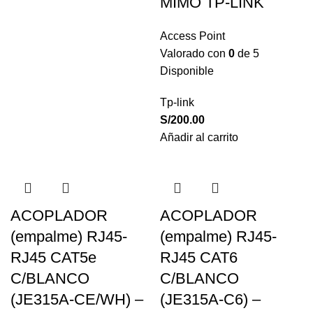
MIMO TP-LINK
Access Point
Valorado con
0
de 5
Disponible
Tp-link
S/
200.00
Añadir al carrito
ACOPLADOR
ACOPLADOR
(empalme) RJ45-
(empalme) RJ45-
RJ45 CAT5e
RJ45 CAT6
C/BLANCO
C/BLANCO
(JE315A-CE/WH) –
(JE315A-C6) –