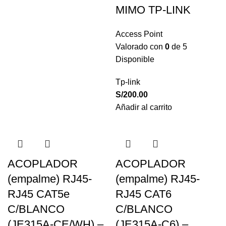
MIMO TP-LINK
Access Point
Valorado con
0
de 5
Disponible
Tp-link
S/
200.00
Añadir al carrito
ACOPLADOR
ACOPLADOR
(empalme) RJ45-
(empalme) RJ45-
RJ45 CAT5e
RJ45 CAT6
C/BLANCO
C/BLANCO
(JE315A-CE/WH) –
(JE315A-C6) –