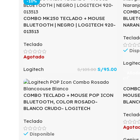
-10%
COMBO
COMBO MK250 TECLADO + MOUSE
BLUET
BLUETOOTH | NEGRO | LOGITECH 920-
NARAN
013513
Teclad
Teclado
Disp
Agotado
Logite
Logitech
S/
95.00
S/
105.00
Añadir
Leer Más
COMBO
COMBO TECLADO + MOUSE POP ICON
MOUSE
BLUETOOTH, COLOR ROSADO-
BLANCO
BLANCO CRUDO- LOGITECH
Teclad
Teclado
Agota
Disponible
Genius