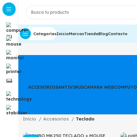
Categorías
Inicio
Marcas
Tienda
Blog
Contacto
ACCESORIOS
ANTIVIRUS
CAMARA WEB
COMPUTO
Inicio
Accesorios
Teclado