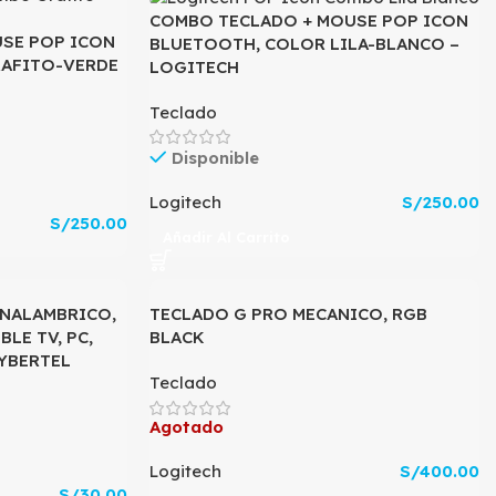
COMBO TECLADO + MOUSE POP ICON
SE POP ICON
BLUETOOTH, COLOR LILA-BLANCO –
RAFITO-VERDE
LOGITECH
Teclado
Disponible
Logitech
S/
250.00
S/
250.00
Añadir Al Carrito
INALAMBRICO,
TECLADO G PRO MECANICO, RGB
BLE TV, PC,
BLACK
CYBERTEL
Teclado
Agotado
Logitech
S/
400.00
S/
30.00