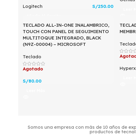
Logitech
S/
250.00
Leer 
Añadir Al Carrito
TECLADO ALL-IN-ONE INALAMBRICO,
TECLA
TOUCH CON PANEL DE SEGUIMIENTO
MEMBR
MULTITOQUE INTEGRADO, BLACK
Teclad
(N9Z-00004) – MICROSOFT
Agota
Teclado
Hyperx
Agotado
Leer 
S/
80.00
Leer Más
Somos una empresa con más de 10 años de expe
productos de tecnol