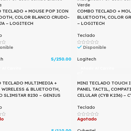
 TECLADO + MOUSE POP ICON
COMBO TECLADO + MOU
OOTH, COLOR BLANCO CRUDO-
BLUETOOTH, COLOR G
JA – LOGITECH
– LOGITECH
o
Teclado
onible
Disponible
ch
S/
250.00
Logitech
 Al Carrito
Añadir Al Carrito
 TECLADO MULTIMEDIA +
MINI TECLADO TOUCH 
 WIRELESS & BLUETOOTH,
PANEL TACTIL, COMPATI
 SLIMSTAR 8230 – GENIUS
CELULAR (CYB K236) – 
o
Teclado
do
Agotado
S/
110.00
Cybertel