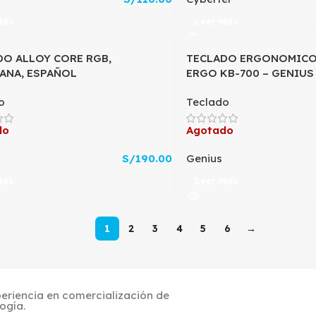
Más
Leer Más
DO ALLOY CORE RGB,
TECLADO ERGONOMICO 
ANA, ESPAÑOL
ERGO KB-700 – GENIUS
o
Teclado
do
Agotado
S/
190.00
Genius
Más
Leer Más
1
2
3
4
5
6
→
riencia en comercialización de
ogía.