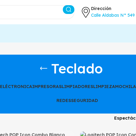
Dirección
Calle Aldabas N° 549 
Teclado
ELÉCTRONICA
IMPRESORAS
LIMPIADORES
LIMPIEZA
MOCHILA 
REDES
SEGURIDAD
Espectác