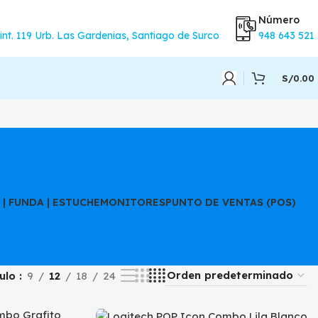
Número
int. 119 Urb. Las Gardenias, Santiago de Surco
948 643 521
S/
0.00
| FUNDA | ESTUCHE
MONITORES
PUNTO DE VENTAS (POS)
ulo
9
12
18
24