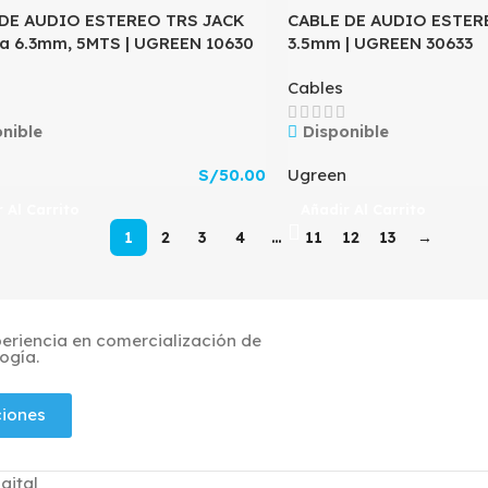
DE AUDIO ESTEREO TRS JACK
CABLE DE AUDIO ESTER
a 6.3mm, 5MTS | UGREEN 10630
3.5mm | UGREEN 30633
Cables
nible
Disponible
S/
50.00
Ugreen
 Al Carrito
Añadir Al Carrito
1
2
3
4
…
11
12
13
→
riencia en comercialización de
ogía.
ciones
gital