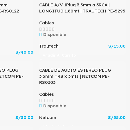
5mm
CABLE A/V 1Plug 3.5mm a 3RCA |
E-RS0122
LONGITUD 1.80mt | TRAUTECH PE-5295
Cables
Disponible
Trautech
S/
15.00
S/
40.00
Añadir Al Carrito
EO PLUG
CABLE DE AUDIO ESTEREO PLUG
NETCOM PE-
3.5mm TRS x 3mts | NETCOM PE-
RS0303
Cables
Disponible
S/
30.00
Netcom
S/
55.00
Añadir Al Carrito