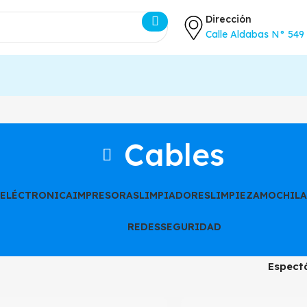
Dirección
Calle Aldabas N° 549 
Cables
ELÉCTRONICA
IMPRESORAS
LIMPIADORES
LIMPIEZA
MOCHILA 
REDES
SEGURIDAD
Espect