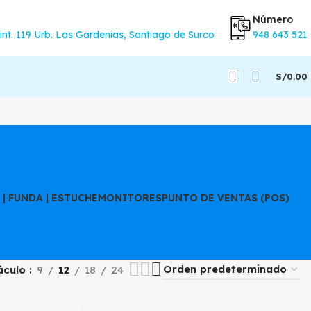
Número
int. 119 Urb. Las Gardenias, Santiago de Surco
948 643 521
S/
0.00
| FUNDA | ESTUCHE
MONITORES
PUNTO DE VENTAS (POS)
áculo
9
12
18
24