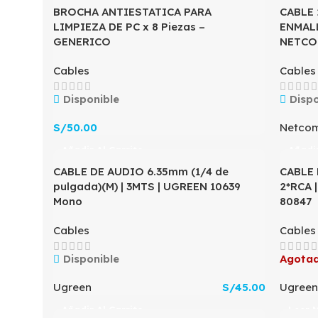
BROCHA ANTIESTATICA PARA
CABLE 
LIMPIEZA DE PC x 8 Piezas –
ENMALL
GENERICO
NETCO
Cables
Cables
Disponible
Dispo
S/
50.00
Netco
Añadir Al Carrito
Añadir
CABLE DE AUDIO 6.35mm (1/4 de
CABLE 
pulgada)(M) | 3MTS | UGREEN 10639
2*RCA 
Mono
80847
Cables
Cables
Disponible
Agota
Ugreen
S/
45.00
Ugreen
Añadir Al Carrito
Leer 