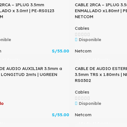
2RCA – 1PLUG 3.5mm
CABLE 2RCA – 1PLUG 3.
ADO x 3.0mt | PE-RS0123
ENMALLADO x1.80mt | P
M
NETCOM
Cables
nible
Disponible
m
S/
55.00
Netcom
 Al Carrito
Añadir Al Carrito
DE AUDIO AUXILIAR 3.5mm a
CABLE DE AUDIO ESTER
| LONGITUD 2mts | UGREEN
3.5mm TRS x 1.80mts | 
RS0302
Cables
do
Disponible
S/
55.00
Netcom
Más
Añadir Al Carrito