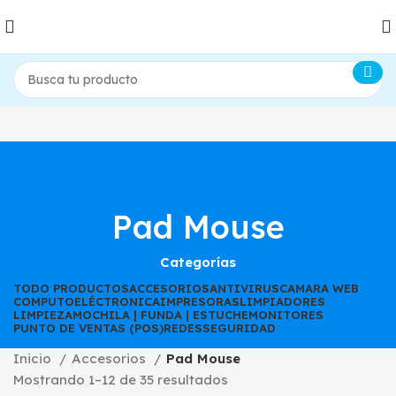
Pad Mouse
Categorías
TODO
PRODUCTOS
ACCESORIOS
ANTIVIRUS
CAMARA WEB
COMPUTO
ELÉCTRONICA
IMPRESORAS
LIMPIADORES
LIMPIEZA
MOCHILA | FUNDA | ESTUCHE
MONITORES
PUNTO DE VENTAS (POS)
REDES
SEGURIDAD
Inicio
Accesorios
Pad Mouse
Mostrando 1–12 de 35 resultados