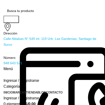
Buscar
Dirección
Calle Aldabas N° 549 int. 119 Urb. Las Gardenias, Santiago de
Surco
Número
948 643 521
Menú
Ingresar / Registrarse
Categorías
INICIO
MARCAS
TIENDA
BLOG
CONTACTO
Ingresar / Registrarse
0
elementos
S/
0.00