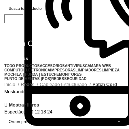
Buscar
Patch Cord
Categorías
TODO
PRODUCTOS
ACCESORIOS
ANTIVIRUS
CAMARA WEB
COMPUTO
ELÉCTRONICA
IMPRESORAS
LIMPIADORES
LIMPIEZA
MOCHILA | FUNDA | ESTUCHE
MONITORES
PUNTO DE VENTAS (POS)
REDES
SEGURIDAD
Inicio
Redes
Cableado Estructurado
Patch Cord
Mostrando 1–12 de 25 resultados
Mostrar filtros
Espectáculo
9
12
18
24