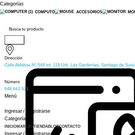
Categorías
COMPUTO
ACCESORIOS
MO
Buscar
Dirección
Calle Aldabas N° 549 int. 119 Urb. Las Gardenias, Santiago de Surc
Número
948 643 521
Menú
Ingresar / Registrarse
Categorías
INICIO
MARCAS
TIENDA
BLOG
CONTACTO
Ingresar / Registrarse