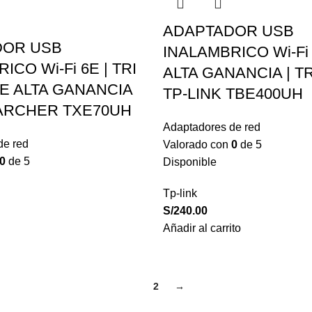
ADAPTADOR USB
DOR USB
INALAMBRICO Wi-Fi
ICO Wi-Fi 6E | TRI
ALTA GANANCIA | T
E ALTA GANANCIA
TP-LINK TBE400UH
 ARCHER TXE70UH
Adaptadores de red
de red
Valorado con
0
de 5
0
de 5
Disponible
Tp-link
S/
240.00
Añadir al carrito
1
2
→