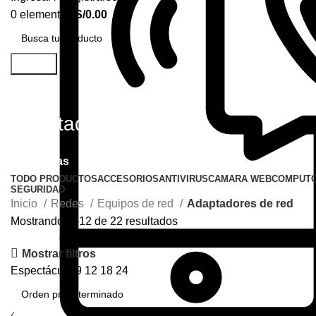
0
elementos
S/
0.00
Buscar
Adaptadores de red
Categorías
TODO
PRODUCTOS
ACCESORIOS
ANTIVIRUS
CAMARA WEB
COMPUT
SEGURIDAD
Inicio
Redes
Equipos de red
Adaptadores de red
Mostrando 1–12 de 22 resultados
Mostrar filtros
Espectáculo
9
12
18
24