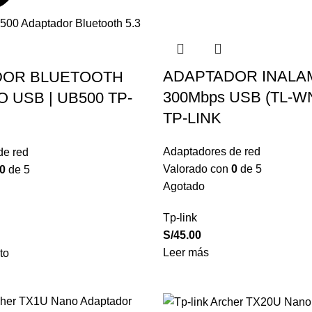
ADAPTADOR INALA
DOR BLUETOOTH
300Mbps USB (TL-W
O USB | UB500 TP-
TP-LINK
Adaptadores de red
de red
Valorado con
0
de 5
0
de 5
Agotado
Tp-link
S/
45.00
Leer más
to