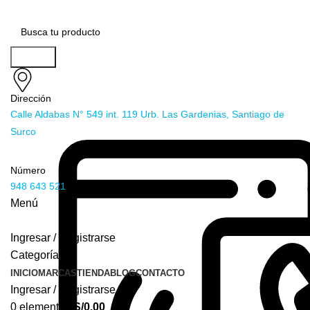
Buscar
Dirección
Calle Aldabas N° 549 int. 119 Urb. Las Gardenias, Santiago de
Surco
Número
948 643 521
Menú
Ingresar / Registrarse
Categorías
INICIO
MARCAS
TIENDA
BLOG
CONTACTO
Ingresar / Registrarse
0
elementos
S/
0.00