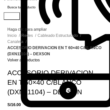
Buscar
Haga clic para ampliar
Inicio
Redes
Cableado Estructurado
Canaleta
ACCESORIO DERIVACION EN T 60×40 C/BLANCO
(DXN11104) – DEXSON
Volver a productos
ACCESORIO DERIVACION
EN T 60×40 C/BLANCO
(DXN11104) – DEXSON
S/
16.00