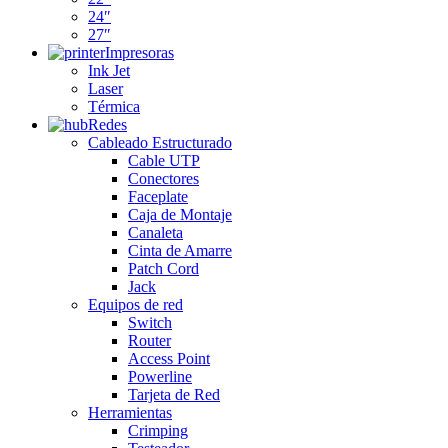
24″
27″
Impresoras
Ink Jet
Laser
Térmica
Redes
Cableado Estructurado
Cable UTP
Conectores
Faceplate
Caja de Montaje
Canaleta
Cinta de Amarre
Patch Cord
Jack
Equipos de red
Switch
Router
Access Point
Powerline
Tarjeta de Red
Herramientas
Crimping