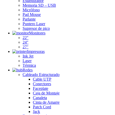
Estabilizador
Memoria SD – USB
Micrófono
Pad Mouse
Parlante
Puntero Laser
Supresor de pico
Monitores
22″
24″
27″
Impresoras
Ink Jet
Laser
Térmica
Redes
Cableado Estructurado
Cable UTP
Conectores
Faceplate
Caja de Montaje
Canaleta
Cinta de Amarre
Patch Cord
Jack