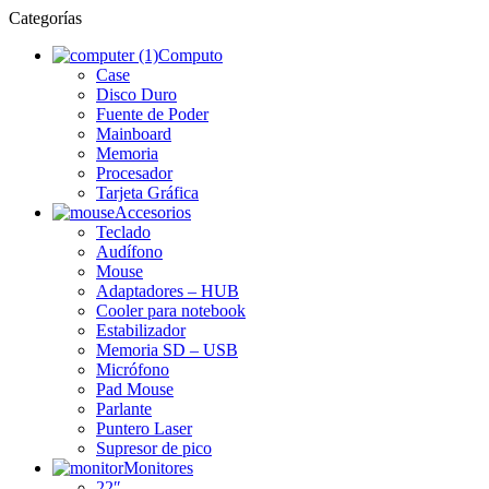
Categorías
Computo
Case
Disco Duro
Fuente de Poder
Mainboard
Memoria
Procesador
Tarjeta Gráfica
Accesorios
Teclado
Audífono
Mouse
Adaptadores – HUB
Cooler para notebook
Estabilizador
Memoria SD – USB
Micrófono
Pad Mouse
Parlante
Puntero Laser
Supresor de pico
Monitores
22″