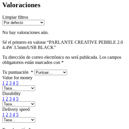
Valoraciones
Limpiar filtros
No hay valoraciones aún.
Sé el primero en valorar “PARLANTE CREATIVE PEBBLE 2.0
4.4W 3.5mm/USB BLACK”
Tu dirección de correo electrónico no será publicada.
Los campos
obligatorios están marcados con
*
Tu puntuación
*
Value for money
1
2
3
4
5
Durability
1
2
3
4
5
Delivery speed
1
2
3
4
5