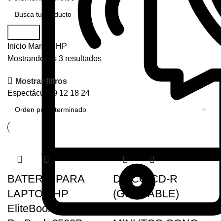
Buscar
Inicio
Marcas
HP
Mostrando los 3 resultados
Mostrar filtros
Espectáculo
9
12
18
24
BATERIA PARA
DISCO CD-R
LAPTOP HP
(GRABABLE)
EliteBook 6930p
700MB 52X | 800