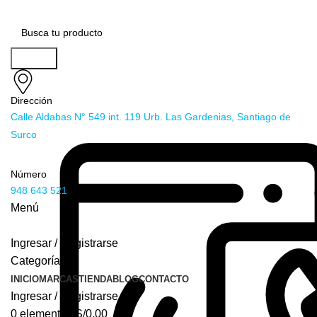
Buscar
Dirección
Calle Aldabas N° 549 int. 119 Urb. Las Gardenias, Santiago de
Surco
Número
948 643 521
Menú
Ingresar / Registrarse
Categorías
INICIO
MARCAS
TIENDA
BLOG
CONTACTO
Ingresar / Registrarse
0
elementos
S/
0.00