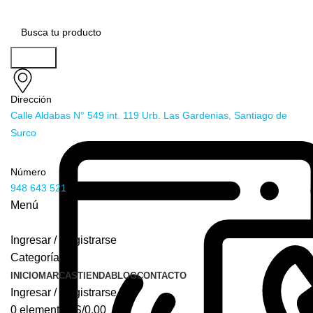
Buscar
Dirección
Calle Aldabas N° 549 int. 119 Urb. Las Gardenias, Santiago de
Surco
Número
948 643 521
Menú
Ingresar / Registrarse
Categorías
INICIO
MARCAS
TIENDA
BLOG
CONTACTO
Ingresar / Registrarse
0
elementos
S/
0.00