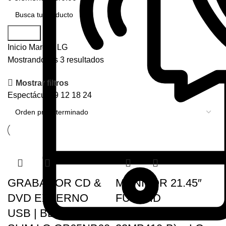
Buscar
Inicio
Marcas
LG
Mostrando los 3 resultados
Mostrar filtros
Espectáculo
9
12
18
24
GRABADOR CD &
MONITOR 21.45″
DVD EXTERNO
FULL HD
USB | BLACK |
1920×1080, 75Hz (