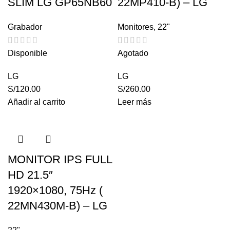
SLIM LG GP65NB60
22MP410-B) – LG
Grabador
Monitores
,
22"
Disponible
Agotado
LG
LG
S/
120.00
S/
260.00
Añadir al carrito
Leer más
MONITOR IPS FULL
HD 21.5″
1920×1080, 75Hz (
22MN430M-B) – LG